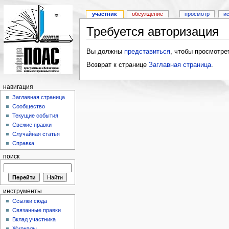
участник
обсуждение
просмотр
и
Требуется авторизация
Вы должны
представиться
, чтобы просмотре
Возврат к странице
Заглавная страница
.
навигация
Заглавная страница
Сообщество
Текущие события
Свежие правки
Случайная статья
Справка
поиск
инструменты
Ссылки сюда
Связанные правки
Вклад участника
Журналы